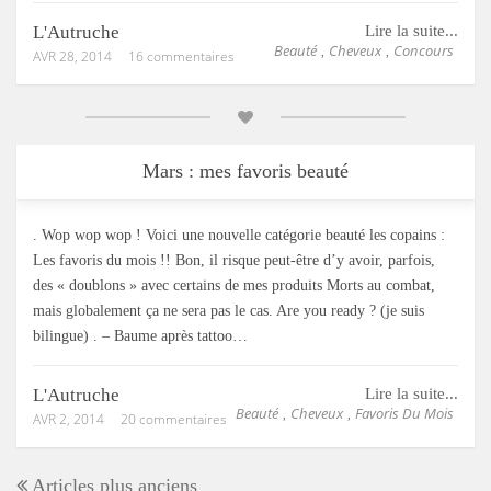
L'Autruche
Lire la suite...
Beauté
Cheveux
Concours
,
,
AVR 28, 2014
16 commentaires
Mars : mes favoris beauté
. Wop wop wop ! Voici une nouvelle catégorie beauté les copains :
Les favoris du mois !! Bon, il risque peut-être d’y avoir, parfois,
des « doublons » avec certains de mes produits Morts au combat,
mais globalement ça ne sera pas le cas. Are you ready ? (je suis
bilingue) . – Baume après tattoo…
L'Autruche
Lire la suite...
Beauté
Cheveux
Favoris Du Mois
,
,
AVR 2, 2014
20 commentaires
Articles plus anciens