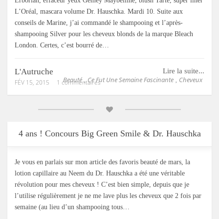
Erborian, effaceur yeux Gemey Maybelline, blush Tarte, super liner
L’Oréal, mascara volume Dr. Hauschka. Mardi 10. Suite aux
conseils de Marine, j’ai commandé le shampooing et l’après-
shampooing Silver pour les cheveux blonds de la marque Bleach
London. Certes, c’est bourré de…
L'Autruche
Lire la suite...
Beauté
Ce Fut Une Semaine Fascinante
Cheveux
,
,
FÉV 15, 2015
1 commentaires
4 ans ! Concours Big Green Smile & Dr. Hauschka
Je vous en parlais sur mon article des favoris beauté de mars, la
lotion capillaire au Neem du Dr. Hauschka a été une véritable
révolution pour mes cheveux ! C’est bien simple, depuis que je
l’utilise régulièrement je ne me lave plus les cheveux que 2 fois par
semaine (au lieu d’un shampooing tous…