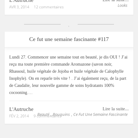
L'Autruche
Looks
AVR 3, 2014
12 commentaires
Ce fut une semaine fascinante #117
Lundi 27. Commencer une semaine tout en beauté, je dis OUI ! J’ai
reçu ma toute première commande Aromazone (savon noir,
Rhassoul, huile végétale de Jojoba et huile végétale de Calophylle
Inophyle). On en reparle très vite ! . J’ai également reçu, de la part
de Caudalie, leur nouvelle gamme de soins hydratants 100%
cocooning.…
L'Autruche
Lire la suite...
Beauté
Bouquins
Ce Fut Une Semaine Fascinante
,
,
FÉV 2, 2014
9 commentaires