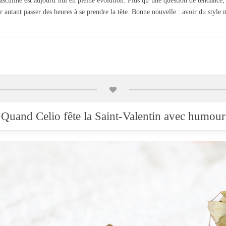
culine est aujourd’hui en pleine évolution. Plus qu’une question de tendance,
r autant passer des heures à se prendre la tête. Bonne nouvelle : avoir du style 
Quand Celio fête la Saint-Valentin avec humour