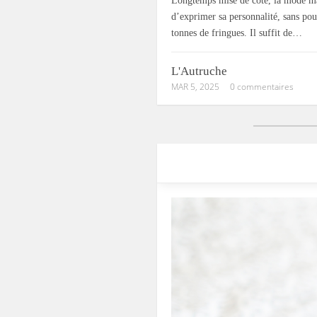
Longtemps mise de côté, la mode mas
d’exprimer sa personnalité, sans pou
tonnes de fringues. Il suffit de…
L'Autruche
MAR 5, 2025
0 commentaires