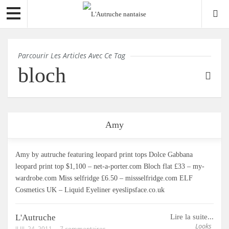
Parcourir Les Articles Avec Ce Tag
bloch
Amy
Amy by autruche featuring leopard print tops Dolce Gabbana
leopard print top $1,100 – net-a-porter.com Bloch flat £33 – my-
wardrobe.com Miss selfridge £6.50 – missselfridge.com ELF
Cosmetics UK – Liquid Eyeliner eyeslipsface.co.uk
L'Autruche
Lire la suite...
Looks
JUIL 24, 2011
7 commentaires