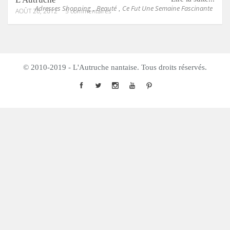
Adresses Shopping
Beauté
Ce Fut Une Semaine Fascinante
,
,
AOÛT 26, 2012
5 commentaires
© 2010-2019 - L'Autruche nantaise. Tous droits réservés.