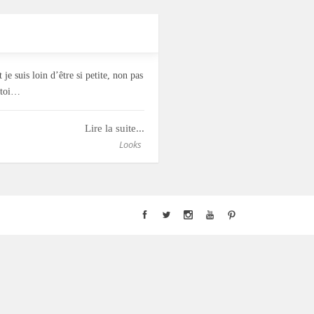
 je suis loin d’être si petite, non pas
 toi…
Lire la suite...
Looks