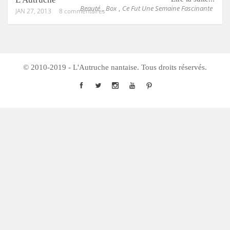
Beauté
Box
Ce Fut Une Semaine Fascinante
,
,
JAN 27, 2013
8 commentaires
© 2010-2019 - L'Autruche nantaise. Tous droits réservés.