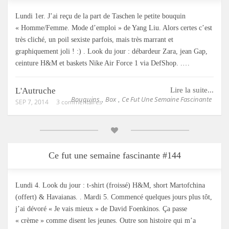
Lundi 1er. J’ai reçu de la part de Taschen le petite bouquin
« Homme/Femme. Mode d’emploi » de Yang Liu. Alors certes c’est
très cliché, un poil sexiste parfois, mais très marrant et
graphiquement joli ! :) . Look du jour : débardeur Zara, jean Gap,
ceinture H&M et baskets Nike Air Force 1 via DefShop. .…
L'Autruche
Lire la suite...
Bouquins
Box
Ce Fut Une Semaine Fascinante
,
,
SEP 7, 2014
3 commentaires
Ce fut une semaine fascinante #144
Lundi 4. Look du jour : t-shirt (froissé) H&M, short Martofchina
(offert) & Havaianas. . Mardi 5. Commencé quelques jours plus tôt,
j’ai dévoré « Je vais mieux » de David Foenkinos. Ça passe
« crème » comme disent les jeunes. Outre son histoire qui m’a