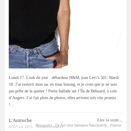
Lundi 17. Look du jour : débardeur H&M, jean Levi’s 501. Mardi
18. J’ai ressorti mon sac en tissu hmong, et je crois que je ne suis
pas prête de le quitter ! Petite ballade sur l’Île de Béhuard, à coté
d’Angers. J’ai fait plein de photos, elles arrivent très vite promis
!…
L'Autruche
Lire la suite...
Bouquins
Ce Fut Une Semaine Fascinante
France
,
,
AOÛT 24, 2015
4 commentaires