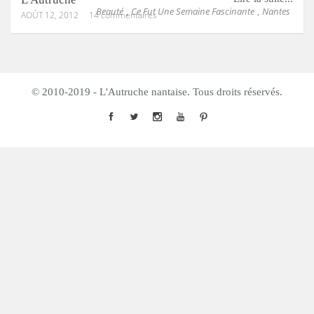
Beauté
Ce Fut Une Semaine Fascinante
Nantes
,
,
AOÛT 12, 2012
14 commentaires
© 2010-2019 - L'Autruche nantaise. Tous droits réservés.