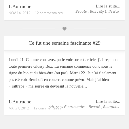
L'Autruche
Lire la suite...
Beauté
Box
My Little Box
,
,
NOV 14, 2012
12 commentaires
Ce fut une semaine fascinante #29
Lundi 21. Comme vous avez pu le voir sur cet article, j’ai reçu ma
toute première Glossy Box. La semaine commence donc sous le
signe du bio et du bien-être (ou pas). Mardi 22. Je n’ai finalement
pas été voir Bernhoft en concert comme prévu. Mais j’ai bien
« rattrapé » ma soirée en dévorant la nouvelle…
L'Autruche
Lire la suite...
Adresses Gourmandes
Beauté
Bouquins
,
,
MAI 27, 2012
12 commentaires