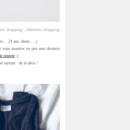
ions Shopping
Sélections Shopping
,
e mes… 24 ans, ahem… ;)
ur vous montrer un peu mes derniers
de rentrée
;)
t surtout : de la déco !