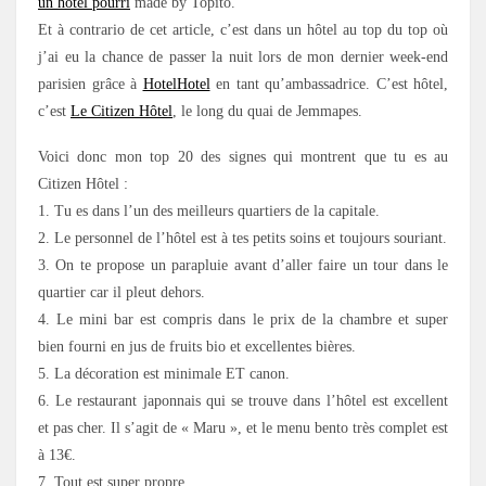
un hôtel pourri
made by Topito.
Et à contrario de cet article, c’est dans un hôtel au top du top où
j’ai eu la chance de passer la nuit lors de mon dernier week-end
parisien grâce à
HotelHotel
en tant qu’ambassadrice. C’est hôtel,
c’est
Le Citizen Hôtel
, le long du quai de Jemmapes.
Voici donc mon top 20 des signes qui montrent que tu es au
Citizen Hôtel :
1. Tu es dans l’un des meilleurs quartiers de la capitale.
2. Le personnel de l’hôtel est à tes petits soins et toujours souriant.
3. On te propose un parapluie avant d’aller faire un tour dans le
quartier car il pleut dehors.
4. Le mini bar est compris dans le prix de la chambre et super
bien fourni en jus de fruits bio et excellentes bières.
5. La décoration est minimale ET canon.
6. Le restaurant japonnais qui se trouve dans l’hôtel est excellent
et pas cher. Il s’agit de « Maru », et le menu bento très complet est
à 13€.
7. Tout est super propre.