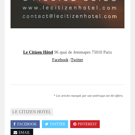
.
Le Citizen Hôtel
96 quai de Jemmapes 75010 Paris
Facebook
/
Twitter
.
* Les articles marqués par une astérisque ont été offerts.
LE CITIZEN HOTEL
FACEBOOK
TWITTER
PINTEREST
EMAIL