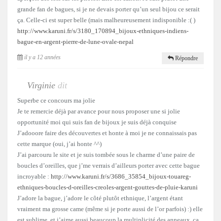
grande fan de bagues, si je ne devais porter qu’un seul bijou ce serait
ça. Celle-ci est super belle (mais malheureusement indisponible :( )
http://www.karuni.fr/s/3180_170894_bijoux-ethniques-indiens-
bague-en-argent-pierre-de-lune-ovale-nepal
il y a 12 années
Répondre
Virginie
dit
Superbe ce concours ma jolie
Je te remercie déjà par avance pour nous proposer une si jolie
opportunité moi qui suis fan de bijoux je suis déjà conquise
J’adooore faire des découvertes et honte à moi je ne connaissais pas
cette marque (oui, j’ai honte ^^)
J’ai parcouru le site et je suis tombée sous le charme d’une paire de
boucles d’oreilles, que j’me verrais d’ailleurs porter avec cette bague
incroyable :
http://www.karuni.fr/s/3686_35854_bijoux-touareg-
ethniques-boucles-d-oreilles-creoles-argent-gouttes-de-pluie-karuni
J’adore la bague, j’adore le côté plutôt ethnique, l’argent étant
vraiment ma grosse came (même si je porte aussi de l’or parfois) :) elle
est sublime, et j’aime aussi beaucoup la multiplicité des anneaux, ça