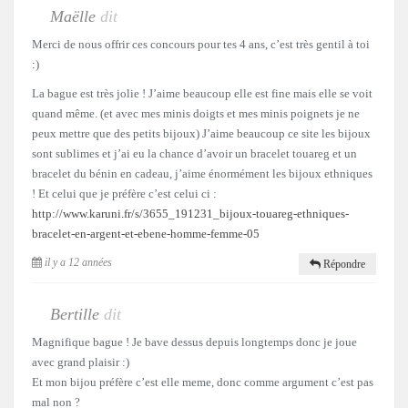
Maëlle
dit
Merci de nous offrir ces concours pour tes 4 ans, c’est très gentil à toi
:)
La bague est très jolie ! J’aime beaucoup elle est fine mais elle se voit
quand même. (et avec mes minis doigts et mes minis poignets je ne
peux mettre que des petits bijoux) J’aime beaucoup ce site les bijoux
sont sublimes et j’ai eu la chance d’avoir un bracelet touareg et un
bracelet du bénin en cadeau, j’aime énormément les bijoux ethniques
! Et celui que je préfère c’est celui ci :
http://www.karuni.fr/s/3655_191231_bijoux-touareg-ethniques-
bracelet-en-argent-et-ebene-homme-femme-05
il y a 12 années
Répondre
Bertille
dit
Magnifique bague ! Je bave dessus depuis longtemps donc je joue
avec grand plaisir :)
Et mon bijou préfère c’est elle meme, donc comme argument c’est pas
mal non ?