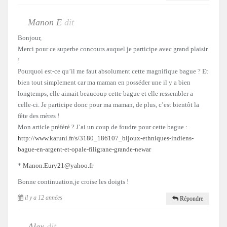
Manon E
dit
Bonjour,
Merci pour ce superbe concours auquel je participe avec grand plaisir
!
Pourquoi est-ce qu’il me faut absolument cette magnifique bague ? Et
bien tout simplement car ma maman en posséder une il y a bien
longtemps, elle aimait beaucoup cette bague et elle ressembler a
celle-ci. Je participe donc pour ma maman, de plus, c’est bientôt la
fête des mères !
Mon article préféré ? J’ai un coup de foudre pour cette bague :
http://www.karuni.fr/s/3180_186107_bijoux-ethniques-indiens-
bague-en-argent-et-opale-filigrane-grande-newar
*
Manon.Eury21@yahoo.fr
Bonne continuation,je croise les doigts !
il y a 12 années
Répondre
Alex
dit