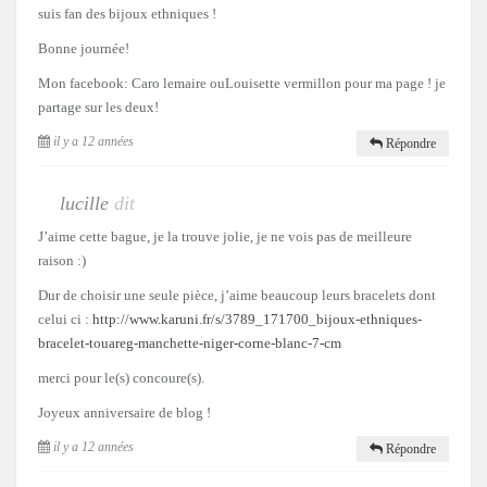
suis fan des bijoux ethniques !
Bonne journée!
Mon facebook: Caro lemaire ouLouisette vermillon pour ma page ! je
partage sur les deux!
il y a 12 années
Répondre
lucille
dit
J’aime cette bague, je la trouve jolie, je ne vois pas de meilleure
raison :)
Dur de choisir une seule pièce, j’aime beaucoup leurs bracelets dont
celui ci :
http://www.karuni.fr/s/3789_171700_bijoux-ethniques-
bracelet-touareg-manchette-niger-corne-blanc-7-cm
merci pour le(s) concoure(s).
Joyeux anniversaire de blog !
il y a 12 années
Répondre