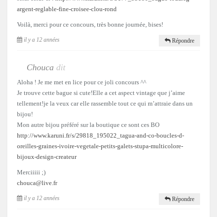
argent-reglable-fine-croisee-clou-rond
Voilà, merci pour ce concours, très bonne journée, bises!
il y a 12 années
Répondre
Chouca
dit
Aloha ! Je me met en lice pour ce joli concours ^^
Je trouve cette bague si cute!Elle a cet aspect vintage que j’aime
tellement!je la veux car elle rassemble tout ce qui m’attraie dans un
bijou!
Mon autre bijou préféré sur la boutique ce sont ces BO
http://www.karuni.fr/s/29818_195022_tagua-and-co-boucles-d-
oreilles-graines-ivoire-vegetale-petits-galets-stupa-multicolore-
bijoux-design-createur
Merciiiii ;)
chouca@live.fr
il y a 12 années
Répondre