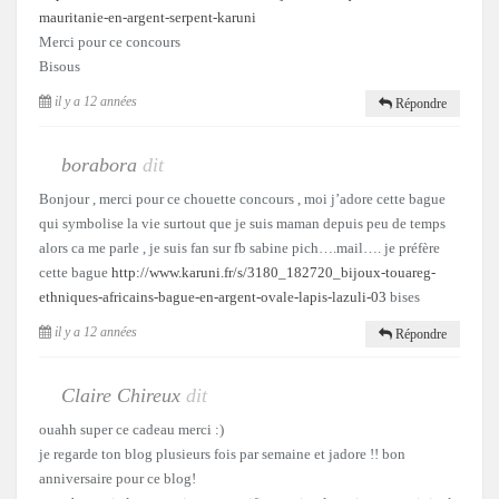
mauritanie-en-argent-serpent-karuni
Merci pour ce concours
Bisous
il y a 12 années
Répondre
borabora
dit
Bonjour , merci pour ce chouette concours , moi j’adore cette bague
qui symbolise la vie surtout que je suis maman depuis peu de temps
alors ca me parle , je suis fan sur fb sabine pich….mail…. je préfère
cette bague
http://www.karuni.fr/s/3180_182720_bijoux-touareg-
ethniques-africains-bague-en-argent-ovale-lapis-lazuli-03
bises
il y a 12 années
Répondre
Claire Chireux
dit
ouahh super ce cadeau merci :)
je regarde ton blog plusieurs fois par semaine et jadore !! bon
anniversaire pour ce blog!