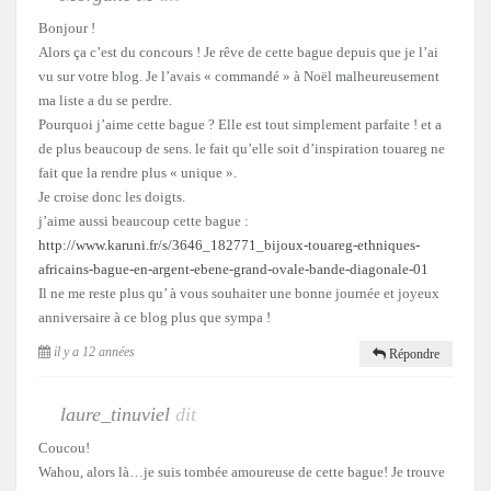
Bonjour !
Alors ça c’est du concours ! Je rêve de cette bague depuis que je l’ai
vu sur votre blog. Je l’avais « commandé » à Noël malheureusement
ma liste a du se perdre.
Pourquoi j’aime cette bague ? Elle est tout simplement parfaite ! et a
de plus beaucoup de sens. le fait qu’elle soit d’inspiration touareg ne
fait que la rendre plus « unique ».
Je croise donc les doigts.
j’aime aussi beaucoup cette bague :
http://www.karuni.fr/s/3646_182771_bijoux-touareg-ethniques-
africains-bague-en-argent-ebene-grand-ovale-bande-diagonale-01
Il ne me reste plus qu’ à vous souhaiter une bonne journée et joyeux
anniversaire à ce blog plus que sympa !
il y a 12 années
Répondre
laure_tinuviel
dit
Coucou!
Wahou, alors là…je suis tombée amoureuse de cette bague! Je trouve