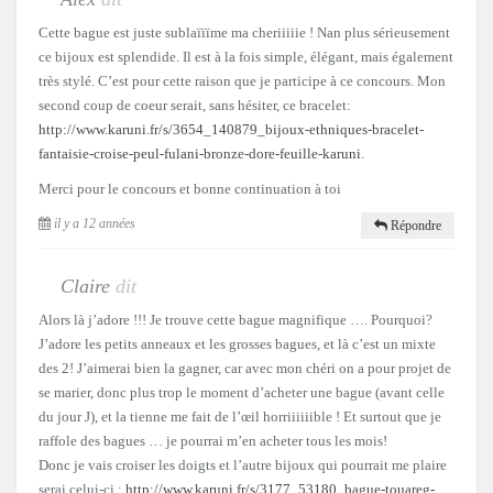
Cette bague est juste sublaïïïme ma cheriiiiie ! Nan plus sérieusement
ce bijoux est splendide. Il est à la fois simple, élégant, mais également
très stylé. C’est pour cette raison que je participe à ce concours. Mon
second coup de coeur serait, sans hésiter, ce bracelet:
http://www.karuni.fr/s/3654_140879_bijoux-ethniques-bracelet-
fantaisie-croise-peul-fulani-bronze-dore-feuille-karuni
.
Merci pour le concours et bonne continuation à toi
il y a 12 années
Répondre
Claire
dit
Alors là j’adore !!! Je trouve cette bague magnifique …. Pourquoi?
J’adore les petits anneaux et les grosses bagues, et là c’est un mixte
des 2! J’aimerai bien la gagner, car avec mon chéri on a pour projet de
se marier, donc plus trop le moment d’acheter une bague (avant celle
du jour J), et la tienne me fait de l’œil horriiiiiible ! Et surtout que je
raffole des bagues … je pourrai m’en acheter tous les mois!
Donc je vais croiser les doigts et l’autre bijoux qui pourrait me plaire
serai celui-ci :
http://www.karuni.fr/s/3177_53180_bague-touareg-