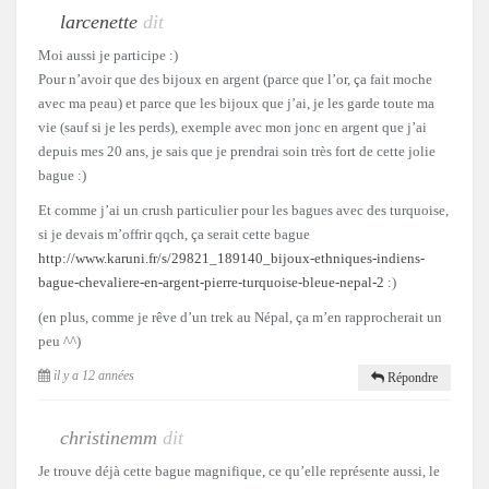
larcenette
dit
Moi aussi je participe :)
Pour n’avoir que des bijoux en argent (parce que l’or, ça fait moche
avec ma peau) et parce que les bijoux que j’ai, je les garde toute ma
vie (sauf si je les perds), exemple avec mon jonc en argent que j’ai
depuis mes 20 ans, je sais que je prendrai soin très fort de cette jolie
bague :)
Et comme j’ai un crush particulier pour les bagues avec des turquoise,
si je devais m’offrir qqch, ça serait cette bague
http://www.karuni.fr/s/29821_189140_bijoux-ethniques-indiens-
bague-chevaliere-en-argent-pierre-turquoise-bleue-nepal-2
:)
(en plus, comme je rêve d’un trek au Népal, ça m’en rapprocherait un
peu ^^)
il y a 12 années
Répondre
christinemm
dit
Je trouve déjà cette bague magnifique, ce qu’elle représente aussi, le