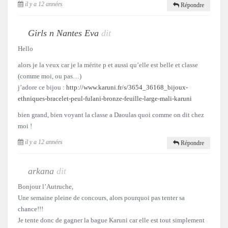
il y a 12 années
Répondre
Girls n Nantes Eva
dit
Hello
alors je la veux car je la mérite p et aussi qu’elle est belle et classe
(comme moi, ou pas…)
j’adore ce bijou :
http://www.karuni.fr/s/3654_36168_bijoux-
ethniques-bracelet-peul-fulani-bronze-feuille-large-mali-karuni
bien grand, bien voyant la classe a Daoulas quoi comme on dit chez
moi !
il y a 12 années
Répondre
arkana
dit
Bonjour l’Autruche,
Une semaine pleine de concours, alors pourquoi pas tenter sa
chance!!!
Je tente donc de gagner la bague Karuni car elle est tout simplement