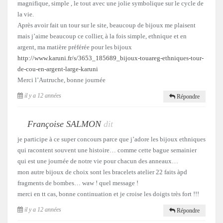
magnifique, simple , le tout avec une jolie symbolique sur le cycle de
la vie.
Après avoir fait un tour sur le site, beaucoup de bijoux me plaisent
mais j’aime beaucoup ce collier, à la fois simple, ethnique et en
argent, ma matière préférée pour les bijoux
http://www.karuni.fr/s/3653_185689_bijoux-touareg-ethniques-tour-
de-cou-en-argent-large-karuni
Merci l’Autruche, bonne journée
il y a 12 années
Répondre
Françoise SALMON
dit
je participe à ce super concours parce que j’adore les bijoux ethniques
qui racontent souvent une histoire… comme cette bague semainier
qui est une journée de notre vie pour chacun des anneaux…
mon autre bijoux de choix sont les bracelets atelier 22 faits àpd
fragments de bombes… waw ! quel message !
merci en tt cas, bonne continuation et je croise les doigts très fort !!!
il y a 12 années
Répondre