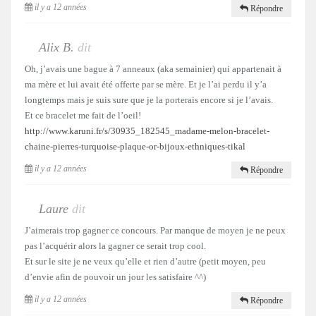
il y a 12 années
Répondre
Alix B.
dit
Oh, j’avais une bague à 7 anneaux (aka semainier) qui appartenait à
ma mère et lui avait été offerte par se mère. Et je l’ai perdu il y’a
longtemps mais je suis sure que je la porterais encore si je l’avais.
Et ce bracelet me fait de l’oeil!
http://www.karuni.fr/s/30935_182545_madame-melon-bracelet-
chaine-pierres-turquoise-plaque-or-bijoux-ethniques-tikal
il y a 12 années
Répondre
Laure
dit
J’aimerais trop gagner ce concours. Par manque de moyen je ne peux
pas l’acquérir alors la gagner ce serait trop cool.
Et sur le site je ne veux qu’elle et rien d’autre (petit moyen, peu
d’envie afin de pouvoir un jour les satisfaire ^^)
il y a 12 années
Répondre