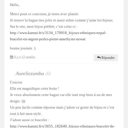
Hello,
Merci pour ce concours, je tente avec plaisir.
Je trouve la bague tres jolie et assez sobre comme j’aime les bijoux
Sur le site, mon bijou préféré, c’est celui ci :
http://www.karuni.fr/s/3134_170918_bijoux-ethniques-nepal-
bracelet-en-argent-perles-pierre-amethyste-newar
bonne journée :)
il y a 12 années
Répondre
Aureliezumba
dit
Coucou
Elle est magnifique cette boite !
Je veux absolument cette bague car elle irait trop bien à un de mes
doigts :)))
Un peu facile comme réponse mais j’adore ce genre de bijou et c’est
tout à fait mon style.
J’adore aussi ce bracelet :
http://www.karuni.fr/s/3655_182649_bijoux-ethniques-bracelet-de-