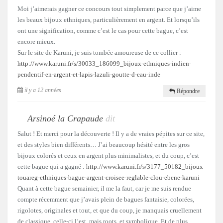
Moi j’aimerais gagner ce concours tout simplement parce que j’aime
les beaux bijoux ethniques, particulièrement en argent. Et lorsqu’ils
ont une signification, comme c’est le cas pour cette bague, c’est
encore mieux.
Sur le site de Karuni, je suis tombée amoureuse de ce collier :
http://www.karuni.fr/s/30033_186099_bijoux-ethniques-indien-
pendentif-en-argent-et-lapis-lazuli-goutte-d-eau-inde
il y a 12 années
Répondre
Arsinoé la Crapaude
dit
Salut ! Et merci pour la découverte ! Il y a de vraies pépites sur ce site,
et des styles bien différents… J’ai beaucoup hésité entre les gros
bijoux colorés et ceux en argent plus minimalistes, et du coup, c’est
cette bague qui a gagné :
http://www.karuni.fr/s/3177_50182_bijoux-
touareg-ethniques-bague-argent-croisee-reglable-clou-ebene-karuni
Quant à cette bague semainier, il me la faut, car je me suis rendue
compte récemment que j’avais plein de bagues fantaisie, colorées,
rigolotes, originales et tout, et que du coup, je manquais cruellement
de classique. celle-ci l’est, mais roots, et symbolique. Et de plus,