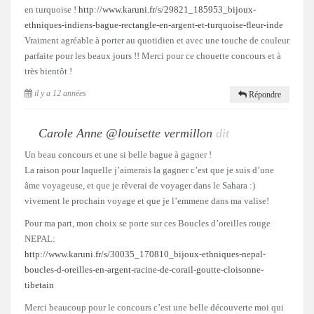
en turquoise !
http://www.karuni.fr/s/29821_185953_bijoux-
ethniques-indiens-bague-rectangle-en-argent-et-turquoise-fleur-inde
Vraiment agréable à porter au quotidien et avec une touche de couleur
parfaite pour les beaux jours !! Merci pour ce chouette concours et à
très bientôt !
il y a 12 années
Répondre
Carole Anne @louisette vermillon
dit
Un beau concours et une si belle bague à gagner !
La raison pour laquelle j’aimerais la gagner c’est que je suis d’une
âme voyageuse, et que je rêverai de voyager dans le Sahara :)
vivement le prochain voyage et que je l’emmene dans ma valise!
Pour ma part, mon choix se porte sur ces Boucles d’oreilles rouge
NEPAL:
http://www.karuni.fr/s/30035_170810_bijoux-ethniques-nepal-
boucles-d-oreilles-en-argent-racine-de-corail-goutte-cloisonne-
tibetain
Merci beaucoup pour le concours c’est une belle découverte moi qui