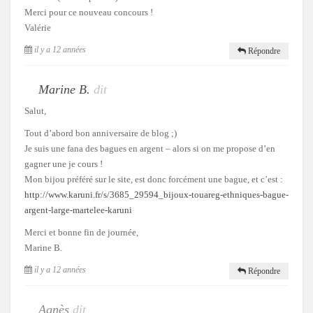
Merci pour ce nouveau concours !
Valérie
il y a 12 années
Répondre
Marine B.
dit
Salut,
Tout d’abord bon anniversaire de blog ;)
Je suis une fana des bagues en argent – alors si on me propose d’en
gagner une je cours !
Mon bijou préféré sur le site, est donc forcément une bague, et c’est :
http://www.karuni.fr/s/3685_29594_bijoux-touareg-ethniques-bague-
argent-large-martelee-karuni
Merci et bonne fin de journée,
Marine B.
il y a 12 années
Répondre
Agnès
dit