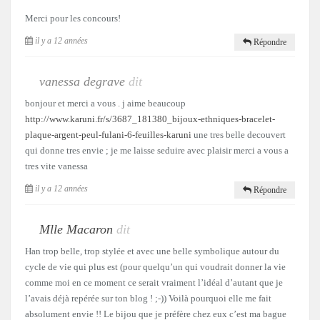
Merci pour les concours!
il y a 12 années
Répondre
vanessa degrave
dit
bonjour et merci a vous . j aime beaucoup
http://www.karuni.fr/s/3687_181380_bijoux-ethniques-bracelet-
plaque-argent-peul-fulani-6-feuilles-karuni
une tres belle decouvert
qui donne tres envie ; je me laisse seduire avec plaisir merci a vous a
tres vite vanessa
il y a 12 années
Répondre
Mlle Macaron
dit
Han trop belle, trop stylée et avec une belle symbolique autour du
cycle de vie qui plus est (pour quelqu’un qui voudrait donner la vie
comme moi en ce moment ce serait vraiment l’idéal d’autant que je
l’avais déjà repérée sur ton blog ! ;-)) Voilà pourquoi elle me fait
absolument envie !! Le bijou que je préfère chez eux c’est ma bague