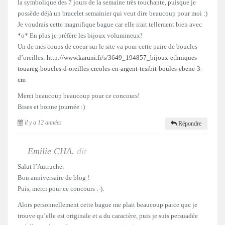
la symbolique des 7 jours de la semaine très touchante, puisque je
possède déjà un bracelet semainier qui veut dire beaucoup pour moi :)
Je voudrais cette magnifique bague car elle irait tellement bien avec
*o* En plus je préfère les bijoux volumineux!
Un de mes coups de coeur sur le site va pour cette paire de boucles
d’oreilles:
http://www.karuni.fr/s/3649_194857_bijoux-ethniques-
touareg-boucles-d-oreilles-creoles-en-argent-tesibit-boules-ebene-3-
cm
Merci beaucoup beaucoup pour ce concours!
Bises et bonne journée :)
il y a 12 années
Répondre
Emilie CHA.
dit
Salut l’Autruche,
Bon anniversaire de blog !
Puis, merci pour ce concours :-).
Alors personnellement cette bague me plait beaucoup parce que je
trouve qu’elle est originale et a du caractère, puis je suis persuadée