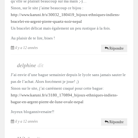
qu’elle se plairait beaucoup sur ma main ;-)…
Sinon, sur le site j’aime beaucoup ce bijou :
http://www.karuni.fr/s/30032_180419_bijoux-ethniques-indiens-
bracelet-en-argent-pierre-quartz-noir-nepal
Un bracelet délicat mais également un peu rustique à la fois.
Au plaisir de te lire, bises !
il y a 12 années
Répondre
delphine
dit
J’ai envie d’une bague semainier depuis le lycée sans jamais sauter le
pas de l’achat. Alors forcément je joue! ;)
Sinon sur le site, j’ai carrément craqué pour cette bague:
http://www.karuni.fr/s/3180_170894_bijoux-ethniques-indiens-
bague-en-argent-pierre-de-lune-ovale-nepal
Joyeux bloganniversaire!!
il y a 12 années
Répondre