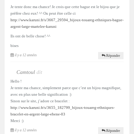
Je tente donc ma chance! Je crois que cette bague est le bijou que je
préfère chez eux! ^^ Ou peut être celle ci
http://www.karuni.fr/s/3667_29594_bijoux-touareg-ethniques-bague-
argent-large-martelee-karuni
Ils ont de belle chose! ^^
bises
il y a 12 années
Répondre
Camtoul
dit
Hello !
Je tente ma chance, simplement parce que c’est un bijou magnifique,
avec en plus une belle signification :)
Sinon sur le site, j’adore ce bracelet :
http://www.karuni.fr/s/3655_182799_bijoux-touareg-ethniques-
bracelet-en-argent-large-ebene-03
Merci :)
il y a 12 années
Répondre