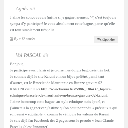
Agnès
dit
J’aime les concouuuurs (même si je gagne rarement ^^) c’est toujours
sympa d’y participer! Je veux absolument cette bague, parce-qu’elle
est tout simplement très jolie.
il y a 12 années
Répondre
Val PASCAL
dit
Bonjour,
Je participe avec plaisir et je croise mes doigts bagouzés très fort.
Je connais déjà le site Karuni et mon bijou préféré, parmi tant
d’autres, est le Bracelet de Mauritanie en Bronze gravure 02 –
KARUNI visible ici
http://www.karuni.fr/s/5986_186437_bijoux-
ethniques-bracelet-de-mauritanie-en-bronze-gravure-02-karuni
.
J’aime beaucoup cette bague, au style ethnique mais épuré, et
j’aimerais la gagner car j’estime qu’on peut porter du « précieux » qui
soit aussi « equitable », comme le véhicule les valeurs de Karuni.
Je suis déjà fan Facebook des 2 pages sous le pseudo « Jean Claude
Pascal » (c’est Papounet).