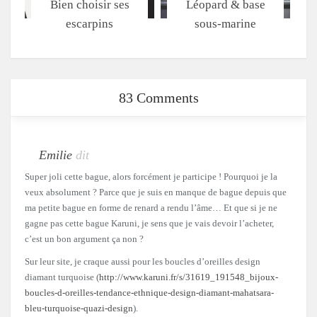
Bien choisir ses
Léopard & base
escarpins
sous-marine
83 Comments
Emilie
dit
Super joli cette bague, alors forcément je participe ! Pourquoi je la
veux absolument ? Parce que je suis en manque de bague depuis que
ma petite bague en forme de renard a rendu l’âme… Et que si je ne
gagne pas cette bague Karuni, je sens que je vais devoir l’acheter,
c’est un bon argument ça non ?
Sur leur site, je craque aussi pour les boucles d’oreilles design
diamant turquoise (
http://www.karuni.fr/s/31619_191548_bijoux-
boucles-d-oreilles-tendance-ethnique-design-diamant-mahatsara-
bleu-turquoise-quazi-design
).