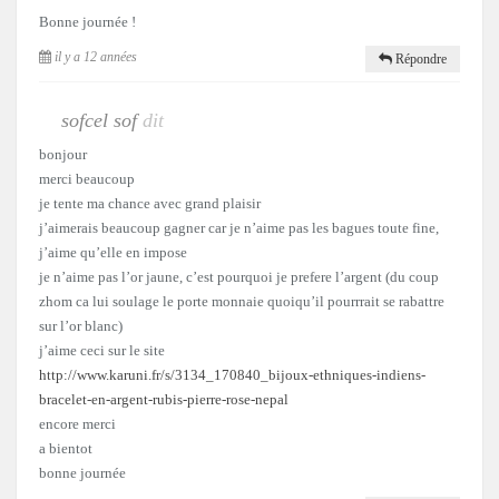
Bonne journée !
il y a 12 années
Répondre
sofcel sof
dit
bonjour
merci beaucoup
je tente ma chance avec grand plaisir
j’aimerais beaucoup gagner car je n’aime pas les bagues toute fine,
j’aime qu’elle en impose
je n’aime pas l’or jaune, c’est pourquoi je prefere l’argent (du coup
zhom ca lui soulage le porte monnaie quoiqu’il pourrrait se rabattre
sur l’or blanc)
j’aime ceci sur le site
http://www.karuni.fr/s/3134_170840_bijoux-ethniques-indiens-
bracelet-en-argent-rubis-pierre-rose-nepal
encore merci
a bientot
bonne journée