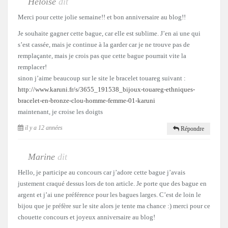
Héloïse
dit
Merci pour cette jolie semaine!! et bon anniversaire au blog!!
Je souhaite gagner cette bague, car elle est sublime. J’en ai une qui
s’est cassée, mais je continue à la garder car je ne trouve pas de
remplaçante, mais je crois pas que cette bague pourrait vite la
remplacer!
sinon j’aime beaucoup sur le site le bracelet touareg suivant :
http://www.karuni.fr/s/3655_191538_bijoux-touareg-ethniques-
bracelet-en-bronze-clou-homme-femme-01-karuni
maintenant, je croise les doigts
il y a 12 années
Répondre
Marine
dit
Hello, je participe au concours car j’adore cette bague j’avais
justement craqué dessus lors de ton article. Je porte que des bague en
argent et j’ai une préférence pour les bagues larges. C’est de loin le
bijou que je préfère sur le site alors je tente ma chance :) merci pour ce
chouette concours et joyeux anniversaire au blog!