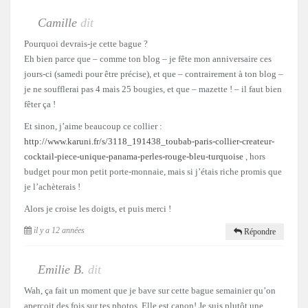
Camille
dit
Pourquoi devrais-je cette bague ?
Eh bien parce que – comme ton blog – je fête mon anniversaire ces
jours-ci (samedi pour être précise), et que – contrairement à ton blog –
je ne soufflerai pas 4 mais 25 bougies, et que – mazette ! – il faut bien
fêter ça !
Et sinon, j’aime beaucoup ce collier :
http://www.karuni.fr/s/3118_191438_toubab-paris-collier-createur-
cocktail-piece-unique-panama-perles-rouge-bleu-turquoise
, hors
budget pour mon petit porte-monnaie, mais si j’étais riche promis que
je l’achèterais !
Alors je croise les doigts, et puis merci !
il y a 12 années
Répondre
Emilie B.
dit
Wah, ça fait un moment que je bave sur cette bague semainier qu’on
aperçoit des fois sur tes photos. Elle est canon! Je suis plutôt une