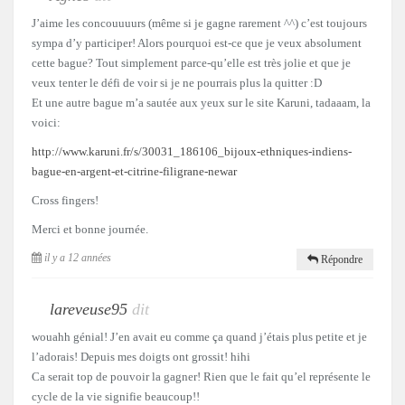
J’aime les concouuuurs (même si je gagne rarement ^^) c’est toujours
sympa d’y participer! Alors pourquoi est-ce que je veux absolument
cette bague? Tout simplement parce-qu’elle est très jolie et que je
veux tenter le défi de voir si je ne pourrais plus la quitter :D
Et une autre bague m’a sautée aux yeux sur le site Karuni, tadaaam, la
voici:
http://www.karuni.fr/s/30031_186106_bijoux-ethniques-indiens-
bague-en-argent-et-citrine-filigrane-newar
Cross fingers!
Merci et bonne journée.
il y a 12 années
Répondre
lareveuse95
dit
wouahh génial! J’en avait eu comme ça quand j’étais plus petite et je
l’adorais! Depuis mes doigts ont grossit! hihi
Ca serait top de pouvoir la gagner! Rien que le fait qu’el représente le
cycle de la vie signifie beaucoup!!