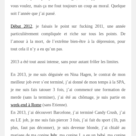
vous voulez, mais ça me fout toujours un coup au moral. Quelque
soit l’année que j’ai passé.
Début 2012
, je faisais le point sur fucking 2011, une année
particulièrement compliquée et riche sur tous les points. De
l’amour à la mort, de l’extrême bien-être à la dépression, pour
tout cela il n’y a eu qu’un pas.
2013 a été tout aussi intense, sans pour autant frôler les limites.
En 2013, je me suis déguisée en Nina Hagen, le contrat de mon
meilleur job ever s’est terminé, j’ai donné de mon temps à la SPA,
je me suis fais tatouer 3 fois, j’ai commencé une formation de
merde (sans la terminer), j’ai été au chômage, je suis partie en
week-end à Rome
(sans Etienne).
En 2013, j’ai découvert Barcelone, j’ai terminé Candy Crush, j’ai
eu LE job, je me suis fais piercer 3 fois, j’ai fait du sport (1h, pas
plus, faut pas déconner), je suis devenue blonde, j’ai chialé au
mariage de ma copine
July
, ma copine J. a eu un bébé, ma copine