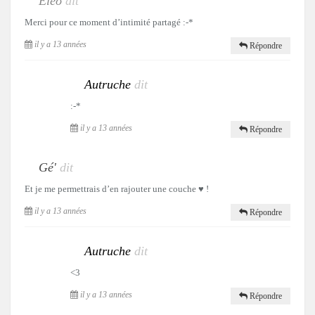
Eléo
dit
Merci pour ce moment d’intimité partagé :-*
il y a 13 années
Répondre
Autruche
dit
:-*
il y a 13 années
Répondre
Gé'
dit
Et je me permettrais d’en rajouter une couche ♥ !
il y a 13 années
Répondre
Autruche
dit
<3
il y a 13 années
Répondre