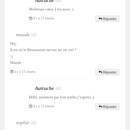
Autruche
dit
Meilleurs vœux à toi aussi :)
il y a 13 années
Répondre
maude
dit
Hej,
Il est où le Bisounours sur ton arc en ciel ?
:)
Maude
il y a 13 années
Répondre
Autruche
dit
Héhé, surement pas loin (enfin j’espère) ;)
il y a 13 années
Répondre
sophie
dit