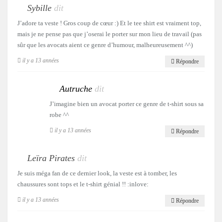
Sybille
dit
J’adore ta veste ! Gros coup de cœur :) Et le tee shirt est vraiment top,
mais je ne pense pas que j’oserai le porter sur mon lieu de travail (pas
sûr que les avocats aient ce genre d’humour, malheureusement ^^)
il y a 13 années
Répondre
Autruche
dit
J’imagine bien un avocat porter ce genre de t-shirt sous sa
robe ^^
il y a 13 années
Répondre
Leïra Pirates
dit
Je suis méga fan de ce dernier look, la veste est à tomber, les
chaussures sont tops et le t-shirt génial !! :inlove:
il y a 13 années
Répondre