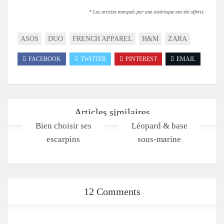
* Les articles marqués par une astérisque ont été offerts.
ASOS
DUO
FRENCH APPAREL
H&M
ZARA
FACEBOOK
TWITTER
PINTEREST
EMAIL
Articles similaires
Bien choisir ses
Léopard & base
escarpins
sous-marine
12 Comments