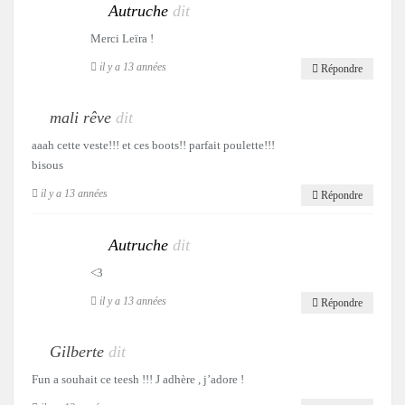
Autruche
dit
Merci Leïra !
il y a 13 années
Répondre
mali rêve
dit
aaah cette veste!!! et ces boots!! parfait poulette!!!
bisous
il y a 13 années
Répondre
Autruche
dit
<3
il y a 13 années
Répondre
Gilberte
dit
Fun a souhait ce teesh !!! J adhère , j’adore !