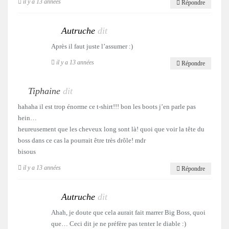
il y a 13 années
Répondre
Autruche
dit
Après il faut juste l’assumer :)
il y a 13 années
Répondre
Tiphaine
dit
hahaha il est trop énorme ce t-shirt!!! bon les boots j’en parle pas
hein…
heureusement que les cheveux long sont là! quoi que voir la tête du
boss dans ce cas la pourrait être très drôle! mdr
bisous
il y a 13 années
Répondre
Autruche
dit
Ahah, je doute que cela aurait fait marrer Big Boss, quoi
que… Ceci dit je ne préfère pas tenter le diable :)