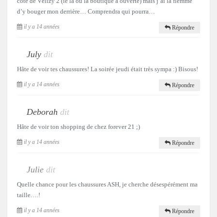
côté de Vélizy 2 (ie là où la boutique à ouverte) mais j’ai la flemme
d’y bouger mon derrière… Comprendra qui pourra…
il y a 14 années
Répondre
July
dit
Hâte de voir tes chaussures! La soirée jeudi était très sympa :) Bisous!
il y a 14 années
Répondre
Deborah
dit
Hâte de voir ton shopping de chez forever 21 ;)
il y a 14 années
Répondre
Julie
dit
Quelle chance pour les chaussures ASH, je cherche désespérément ma
taille….!
il y a 14 années
Répondre