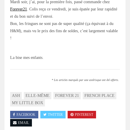
Mardi soir, j’ai, pour la première fois, passé commande chez
Forever21
. Colis reçu ce vendredi, je suis épatée par leur rapidité
et du bon suivi de l’envoi.
Bon, les fringues ne sont pas de super qualité (ça équivaut à du
H&M), mais vu le prix des fins de soldes, c’est largement valable
!
La bise mes enfants.
* Les articles marqués par une astérisque ont été offerts.
ASH
ELLE-MÊME
FOREVER 21
FRENCH PLACE
MY LITTLE BOX
FACEBOOK
TWITTER
PINTEREST
EMAIL