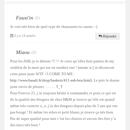
Faust'in
dit
Je vois très bien de quel type de chaussures tu causes :-)
il y a 14 années
Répondre
Miaou
dit
Pour les ASH, je te déteste !!! ^^ Je crois qu’elles font parties de my
wishlist de la mort qui tue en number one ! (meme si j’ai découvert
cette paire juste WTF <3 COME TO ME :
http://www.basalt.fr/shop/baskets/411-ash-bea.html
). Le prix le donne
juste envie de pleurer……… T_T
Pour Forever 21, j’ai toujours hésité à commander, et pour ce qui est
de la qualité des fringues de chez H&M je trouve qu’elle est quand
même très correcte o_o, j’ai des fringues depuis plus de 5 ans qui ont
pas bougé ! Et même les robes et petit blaser, je trouve ça très bien.
Pas de super qualité pour moi c’est les chinois et encore des fois y’a
des trucs très bien !