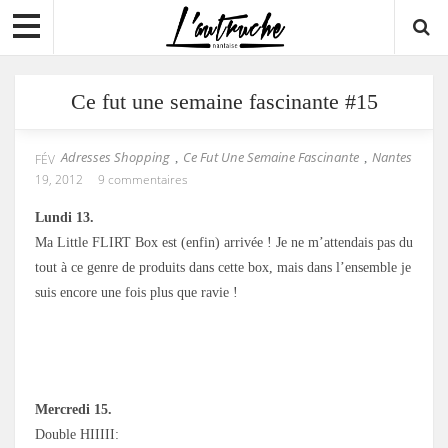
Ce fut une semaine fascinante #15
Adresses Shopping
Ce Fut Une Semaine Fascinante
Nantes
,
,
FÉV
19, 2012
9 commentaires
Lundi 13.
Ma Little FLIRT Box est (enfin) arrivée ! Je ne m’attendais pas du
tout à ce genre de produits dans cette box, mais dans l’ensemble je
suis encore une fois plus que ravie !
Mercredi 15.
Double HIIIII: