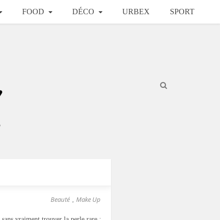
FOOD
DÉCO
URBEX
SPORT
Beauté
Make Up
,
sans vraiment trouver la perle rare :