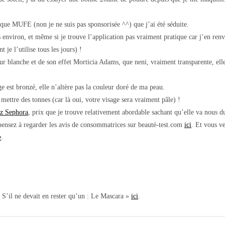
rque MUFE (non je ne suis pas sponsorisée ^^) que j’ai été séduite.
 environ, et même si je trouve l’application pas vraiment pratique car j’en renve
 je l’utilise tous les jours) !
ur blanche et de son effet Morticia Adams, que neni, vraiment transparente, ell
est bronzé, elle n’altère pas la couleur doré de ma peau.
 mettre des tonnes (car là oui, votre visage sera vraiment pâle) !
ez Sephora
, prix que je trouve relativement abordable sachant qu’elle va nous 
 pensez à regarder les avis de consommatrices sur beauté-test.com
ici
. Et vous ve
e
.
 S’il ne devait en rester qu’un : Le Mascara »
ici
.