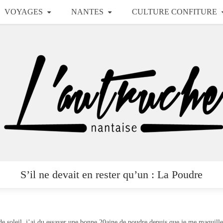
VOYAGES
NANTES
CULTURE CONFITURE
S’il ne devait en rester qu’un : La Poudre
 de soleil, j’ai du essayer une bonne 20aine de poudre depuis que je me maquille 